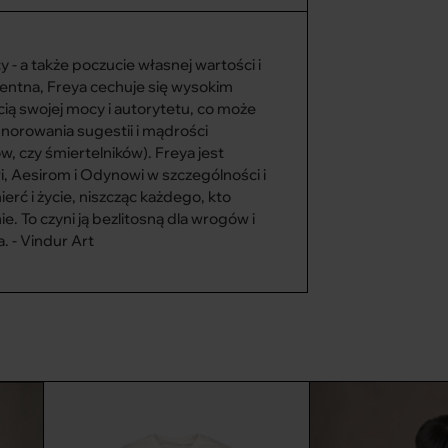
lne. Dla nas te kolorowe włókna są
która przypomina o wyjątkowości i
duktów.
 - a także poczucie własnej wartości i
ktu:
igentna, Freya cechuje się wysokim
ą swojej mocy i autorytetu, co może
,5 kg
gnorowania sugestii i mądrości
 L
ów, czy śmiertelników). Freya jest
kg
 Aesirom i Odynowi w szczególności i
erć i życie, niszcząc każdego, kto
 mniej emisji CO₂ w porównaniu do
ie. To czyni ją bezlitosną dla wrogów i
pierwotnych surowców.
. - Vindur Art