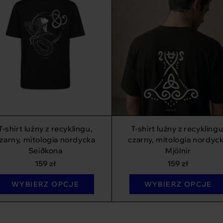
T-shirt luźny z recyklingu,
T-shirt luźny z recyklingu
zarny, mitologia nordycka
czarny, mitologia nordyc
Seiðkona
Mjölnir
159
zł
159
zł
WYBIERZ OPCJE
WYBIERZ OPCJE