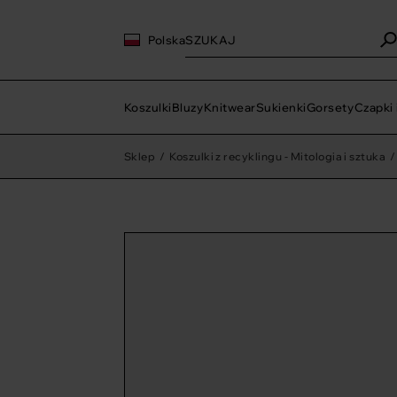
Polska
Koszulki
Bluzy
Knitwear
Sukienki
Gorsety
Czapki 
Sklep
/
Koszulki z recyklingu - Mitologia i sztuka
/