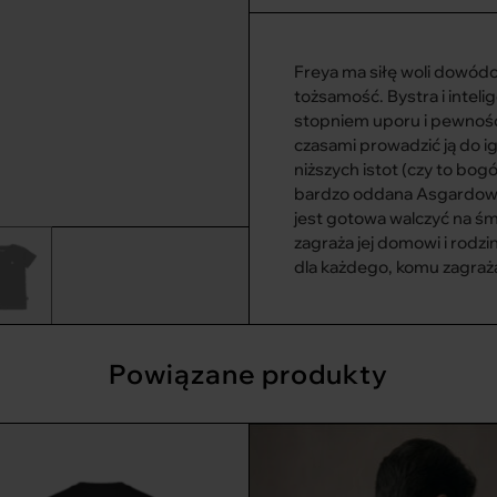
mogą być bardziej zauważa
cechą charakterystyczną, 
pochodzeniu naszych pro
Freya ma siłę woli dowódcy
Ekologiczny wpływ produ
tożsamość. Bystra i intel
Zużycie wodny: 0,6 L
stopniem uporu i pewności
Emisje dwutlenku węgla: 0
czasami prowadzić ją do i
Zaoszczędzona woda: 641
niższych istot (czy to bog
Zaoszczędzony CO₂: 0,4 
bardzo oddana Asgardowi,
jest gotowa walczyć na śmi
O 99% mniej wody i o 50%
zagraża jej domowi i rodzin
produktów wykonanych z 
dla każdego, komu zagraża
Powiązane produkty