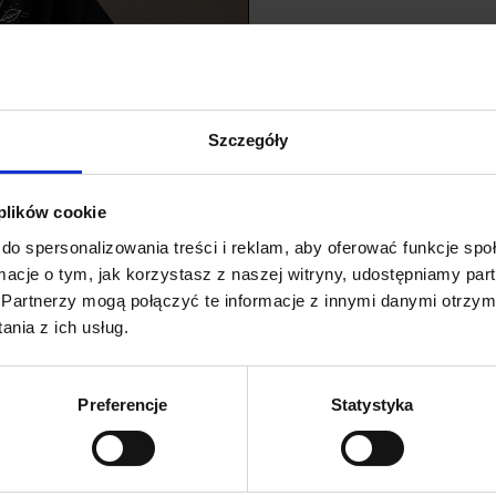
Szczegóły
Rozmiar
 plików cookie
Wybierz opcję
do spersonalizowania treści i reklam, aby oferować funkcje sp
ormacje o tym, jak korzystasz z naszej witryny, udostępniamy p
Partnerzy mogą połączyć te informacje z innymi danymi otrzym
119 zł
−
ilość
nia z ich usług.
T-
shirt
dziecięcy
Marka:
pure w
Preferencje
Statystyka
z
recyklingu,
Kategoria:
koszulki
czarny,
t-shirt