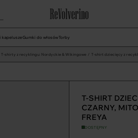
i kapelusze
Gumki do włosów
Torby
T-shirty z recyklingu: Nordyckie & Wikingowe
/
T-shirt dziecięcy z recy
T-SHIRT DZIE
CZARNY, MIT
FREYA
DOSTĘPNY