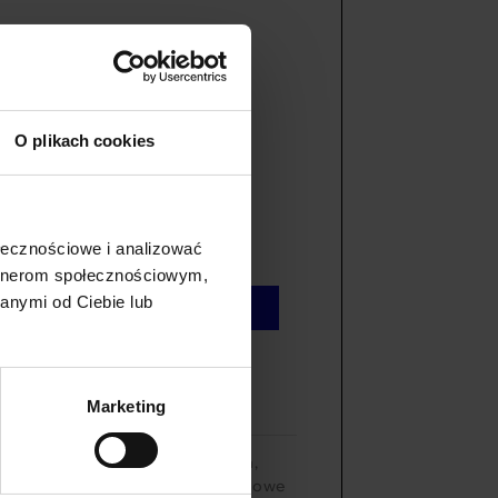
O plikach cookies
ołecznościowe i analizować
artnerom społecznościowym,
anymi od Ciebie lub
+
DODAJ DO KOSZYKA
aste
Marketing
 z recyklingu - mitologia i sztuka
,
y z recyklingu: nordyckie & wikingowe