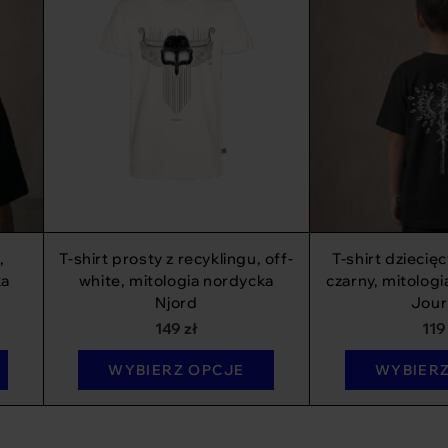
,
T-shirt prosty z recyklingu, off-
T-shirt dziecięc
ka
white, mitologia nordycka
czarny, mitologi
Njord
Jour
149
zł
11
WYBIERZ OPCJE
WYBIER