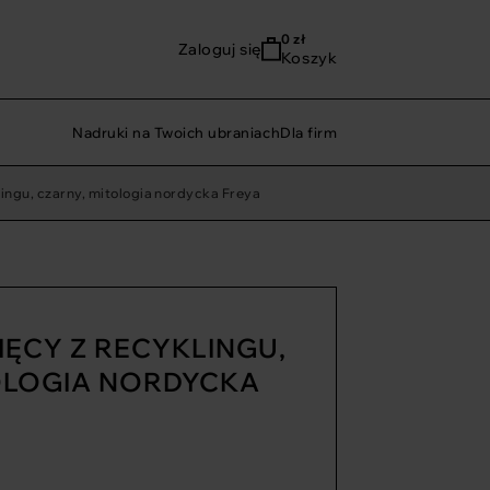
0
zł
Zaloguj się
Koszyk
Nadruki na Twoich ubraniach
Dla firm
klingu, czarny, mitologia nordycka Freya
CIĘCY Z RECYKLINGU,
OLOGIA NORDYCKA