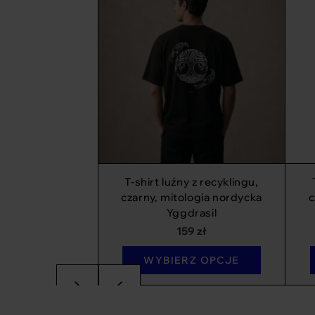
T-shirt luźny z recyklingu,
czarny, mitologia nordycka
c
Yggdrasil
159
zł
WYBIERZ OPCJE