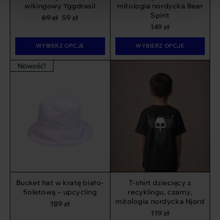
wikingowy Yggdrasil
mitologia nordycka Bear
Spirit
Pierwotna
Aktualna
69
zł
59
zł
149
zł
cena
cena
wynosiła:
wynosi:
WYBIERZ OPCJE
WYBIERZ OPCJE
69 zł.
59 zł.
Nowość!
Bucket hat w kratę biało-
T-shirt dziecięcy z
fioletową – upcycling
recyklingu, czarny,
mitologia nordycka Njord
189
zł
119
zł