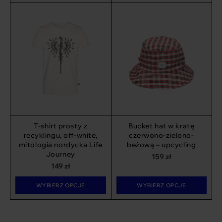
T-shirt prosty z
Bucket hat w kratę
recyklingu, off-white,
czerwono-zielono-
mitologia nordycka Life
beżową – upcycling
Journey
159
zł
149
zł
WYBIERZ OPCJE
WYBIERZ OPCJE