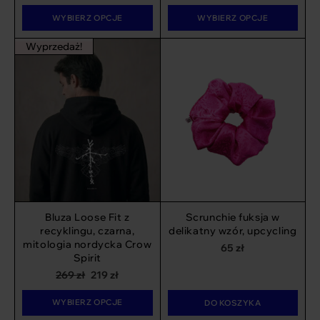
WYBIERZ OPCJE
WYBIERZ OPCJE
Wyprzedaż!
Bluza Loose Fit z
Scrunchie fuksja w
recyklingu, czarna,
delikatny wzór, upcycling
mitologia nordycka Crow
65
zł
Spirit
Pierwotna
Aktualna
269
zł
219
zł
cena
cena
WYBIERZ OPCJE
wynosiła:
wynosi:
DO KOSZYKA
269 zł.
219 zł.