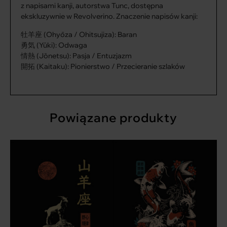
z napisami kanji, autorstwa Tunc, dostępna
ekskluzywnie w Revolverino. Znaczenie napisów kanji:
牡羊座 (Ohyōza / Ohitsujiza):
Baran
勇気 (Yūki):
Odwaga
情熱 (Jōnetsu):
Pasja / Entuzjazm
開拓 (Kaitaku):
Pionierstwo / Przecieranie szlaków
Powiązane produkty