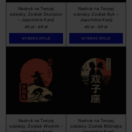
Nadruk na Twojej
Nadruk na Twojej
odzieży: Zodiak Skorpion
odzieży: Zodiak Byk –
– Japońskie Kanji
Japońskie Kanji
Zakres
Zakres
45
zł
–
69
zł
45
zł
–
69
zł
cen:
cen:
WYBIERZ OPCJE
WYBIERZ OPCJE
od
od
45 zł
45 zł
do
do
69 zł
69 zł
Nadruk na Twojej
Nadruk na Twojej
odzieży: Zodiak Wodnik –
odzieży: Zodiak Bliźnięta
Japońskie Kanji
– Japońskie Kanji