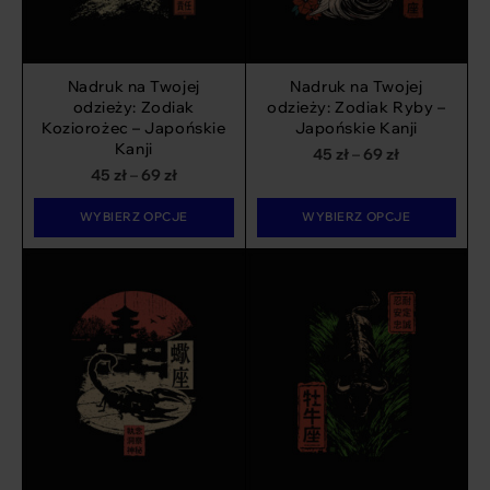
Nadruk na Twojej
Nadruk na Twojej
odzieży: Zodiak
odzieży: Zodiak Ryby –
Koziorożec – Japońskie
Japońskie Kanji
Kanji
Zakres
45
zł
–
69
zł
Zakres
45
zł
–
69
zł
cen:
cen:
od
WYBIERZ OPCJE
WYBIERZ OPCJE
od
45 zł
45 zł
do
do
69 zł
69 zł