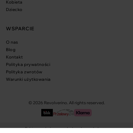
Kobieta
Dziecko
WSPARCIE
O nas
Blog
Kontakt
Polityka prywatności
Polityka zwrotów
Warunki użytkowania
© 2026 Revolverino. All rights reserved.
Robimy cyrkularną modę. I modę - cyrkularną.