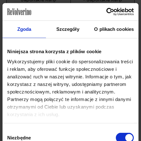
Zakres
Zakres
45
zł
–
69
zł
45
zł
–
69
zł
cen:
cen:
WYBIERZ OPCJE
WYBIERZ OPCJE
od
od
45 zł
45 zł
Zgoda
Szczegóły
O plikach cookies
do
do
69 zł
69 zł
Niniejsza strona korzysta z plików cookie
Wykorzystujemy pliki cookie do spersonalizowania treści
i reklam, aby oferować funkcje społecznościowe i
analizować ruch w naszej witrynie. Informacje o tym, jak
korzystasz z naszej witryny, udostępniamy partnerom
społecznościowym, reklamowym i analitycznym.
Partnerzy mogą połączyć te informacje z innymi danymi
otrzymanymi od Ciebie lub uzyskanymi podczas
Nadruk na Twojej
Nadruk na Twojej
odzieży: Zodiak Strzelec
odzieży: Zodiak Panna –
korzystania z ich usług.
– Japońskie Kanji
Japońskie Kanji
Zakres
Zakres
45
zł
–
69
zł
45
zł
–
69
zł
Wybór
cen:
cen:
Niezbędne
zgody
WYBIERZ OPCJE
WYBIERZ OPCJE
od
od