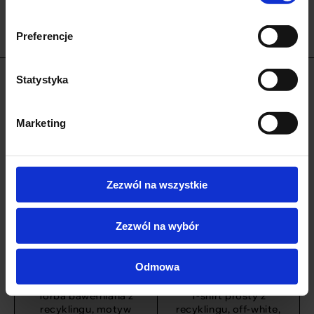
45 zł
45 zł
do
do
Preferencje
69 zł
69 zł
Statystyka
Może Ci się spodobać
Marketing
Wyprzedaż!
Zezwól na wszystkie
Zezwól na wybór
Odmowa
Torba bawełniana z
T-shirt prosty z
recyklingu, motyw
recyklingu, off-white,