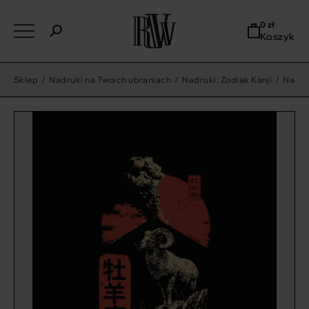
0
zł
Koszyk
Sklep
/
Nadruki na Twoich ubraniach
/
Nadruki: Zodiak Kanji
/
Nadruk