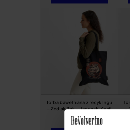
Torba bawełniana z recyklingu
To
– Zodiak Rak – Japoński Kanji
– 
69
zł