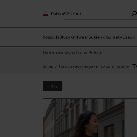
Polska
Koszulki
Bluzy
Knitwear
Sukienki
Gorsety
Czapki 
Darmowa wysyłka w Polsce
T
Sklep
/
Torby z recyklingu - mitologia i sztuka
Filtry