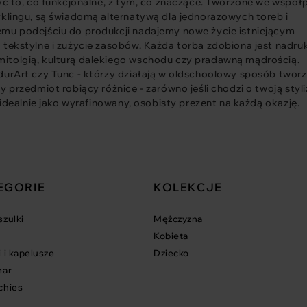
yć to, co funkcjonalne, z tym, co znaczące. Tworzone we współ
yklingu, są świadomą alternatywą dla jednorazowych toreb i
emu podejściu do produkcji nadajemy nowe życie istniejącym
 tekstylne i zużycie zasobów. Każda torba zdobiona jest nadru
itolgią, kulturą dalekiego wschodu czy pradawną mądrością.
durArt czy Tunc - którzy działają w oldschoolowy sposób twor
 przedmiot robiący różnice - zarówno jeśli chodzi o twoją styli
 idealnie jako wyrafinowany, osobisty prezent na każdą okazję.
EGORIE
KOLEKCJE
zulki
Mężczyzna
Kobieta
 i kapelusze
Dziecko
ear
chies