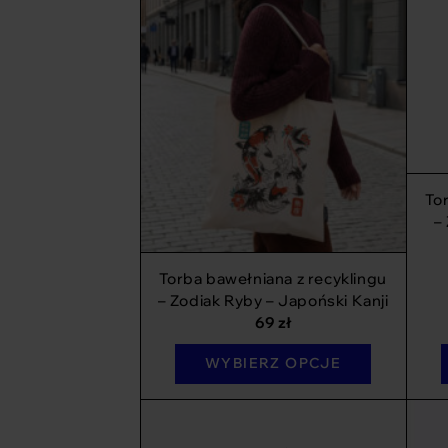
To
–
Torba bawełniana z recyklingu
– Zodiak Ryby – Japoński Kanji
69
zł
WYBIERZ OPCJE