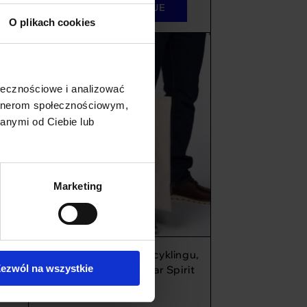
WYBIERZ OPCJE
O plikach cookies
ołecznościowe i analizować
artnerom społecznościowym,
anymi od Ciebie lub
Marketing
ngu,
Torba bawełniana z recyklingu,
ezwól na wszystkie
h
motyw wikingowy Bear Spirit
69
zł