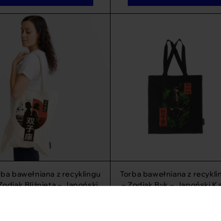
rba bawełniana z recyklingu
Torba bawełniana z recykli
Zodiak Bliźnięta – Japoński
– Zodiak Byk – Japoński Ka
Kanji
69
zł
69
zł