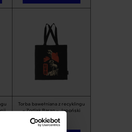
ngu
Torba bawełniana z recyklingu
nji
– Zodiak Baran – Japoński
Kanji
69
zł