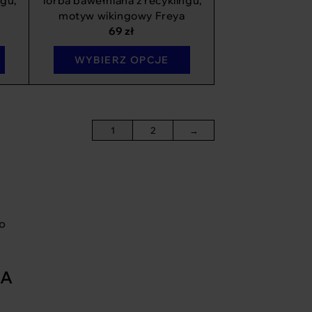
ngu,
Torba bawełniana z recyklingu,
motyw wikingowy Freya
69
zł
WYBIERZ OPCJE
1
2
→
go
JA