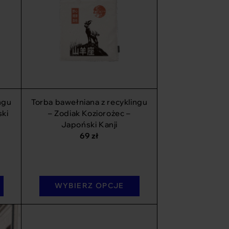
ngu
Torba bawełniana z recyklingu
ski
– Zodiak Koziorożec –
Japoński Kanji
69
zł
WYBIERZ OPCJE