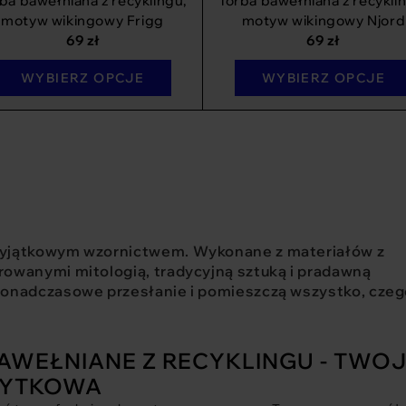
ba bawełniana z recyklingu,
Torba bawełniana z recykli
motyw wikingowy Frigg
motyw wikingowy Njord
69
zł
69
zł
WYBIERZ OPCJE
WYBIERZ OPCJE
 wyjątkowym wzornictwem. Wykonane z materiałów z
rowanymi mitologią, tradycyjną sztuką i pradawną
 ponadczasowe przesłanie i pomieszczą wszystko, cze
AWEŁNIANE Z RECYKLINGU - TWO
ŻYTKOWA