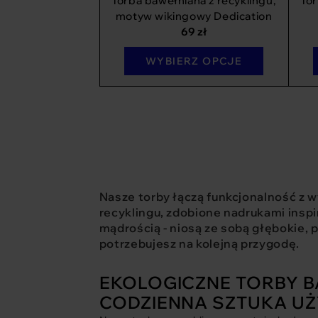
Torba bawełniana z recyklingu,
Tor
motyw wikingowy Dedication
69
zł
WYBIERZ OPCJE
Nasze torby łączą funkcjonalność z
recyklingu, zdobione nadrukami inspi
mądrością - niosą ze sobą głębokie,
potrzebujesz na kolejną przygodę.
EKOLOGICZNE TORBY B
CODZIENNA SZTUKA U