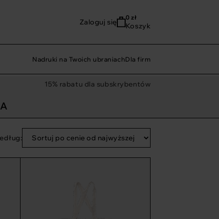
0
zł
Zaloguj się
Koszyk
Nadruki na Twoich ubraniach
Dla firm
15% rabatu dla subskrybentów
KA
edług: