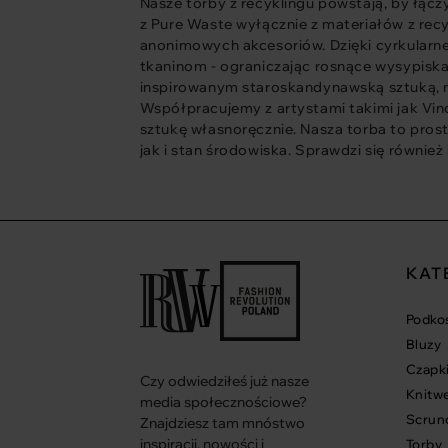
Nasze torby z recyklingu powstają, by łącz
z Pure Waste wyłącznie z materiałów z rec
anonimowych akcesoriów. Dzięki cyrkularn
tkaninom - ograniczając rosnące wysypiska
inspirowanym staroskandynawską sztuką, m
Współpracujemy z artystami takimi jak Vin
sztukę własnoręcznie. Nasza torba to prosty
jak i stan środowiska. Sprawdzi się również
KAT
Podkos
Bluzy
Czapki
Czy odwiedziłeś już nasze
Knitw
media społecznościowe?
Scrun
Znajdziesz tam mnóstwo
inspiracji, nowości i
Torby