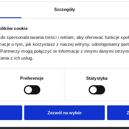
WYBIERZ OPCJE
WYBIERZ OPCJE
Szczegóły
 plików cookie
do spersonalizowania treści i reklam, aby oferować funkcje sp
ormacje o tym, jak korzystasz z naszej witryny, udostępniamy p
Partnerzy mogą połączyć te informacje z innymi danymi otrzym
nia z ich usług.
Preferencje
Statystyka
rba bawełniana Revolverino
Torba bawełniana z recykli
Zezwól na wybór
Z
– z recyklingu
motyw wikingowy Rebirt
69
zł
69
zł