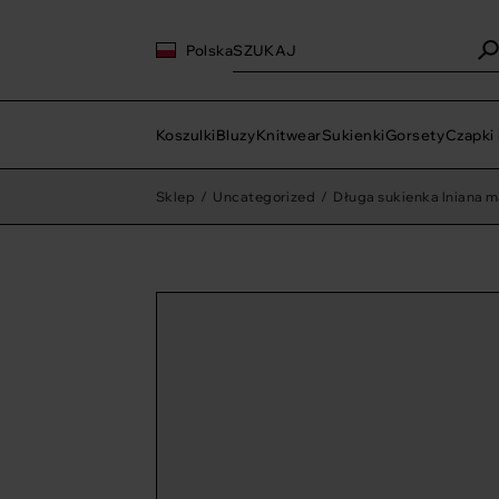
Polska
Koszulki
Bluzy
Knitwear
Sukienki
Gorsety
Czapki 
Sklep
/
Uncategorized
/
Długa sukienka lniana m