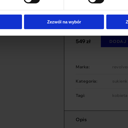
Wybierz opcję
Rozmiar
Zezwól na wybór
Z
Wybierz opcję
549 zł
DODAJ
Marka:
revolve
Kategoria:
sukienk
Tagi:
kobieta
Opis