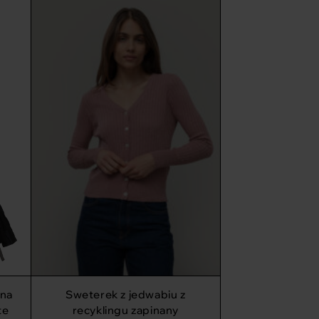
Sweterek z jedwabiu z
ana
recyklingu zapinany
te