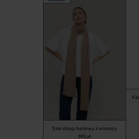
Fa
Szal długi beżowy z wiskozy
195
zł