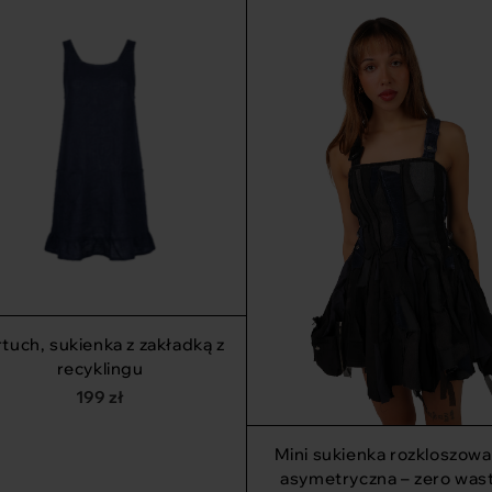
rtuch, sukienka z zakładką z
recyklingu
199
zł
Mini sukienka rozkloszow
asymetryczna – zero was