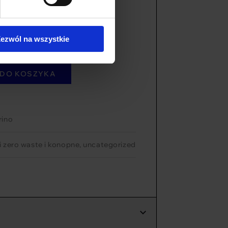
ezwól na wszystkie
 DO KOSZYKA
rino
i zero waste i konopne
,
uncategorized