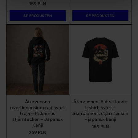
159
PLN
SE PRODUKTEN
SE PRODUKTEN
Återvunnen
Återvunnen löst sittande
överdimensionerad svart
t-shirt, svart –
tröja – Fiskarnas
Skorpionens stjärntecken
stjärntecken – Japansk
– japansk kanji
Kanji
159
PLN
269
PLN