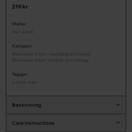
219 kr
Marka:
rent avfall
Kategori:
återvunna tröjor - mytologi och konst
,
återvunna tröjor: nordisk och vikinga
Taggar:
kvinna
,
man
Beskrivning
Vår Loose Fit-tröja har en avslappnad, rak passform och
Care instructions
en dubbelfodrad huva. Den generösa, robusta huvan
har dragsnören gjorda av överflödigt stickat garn för