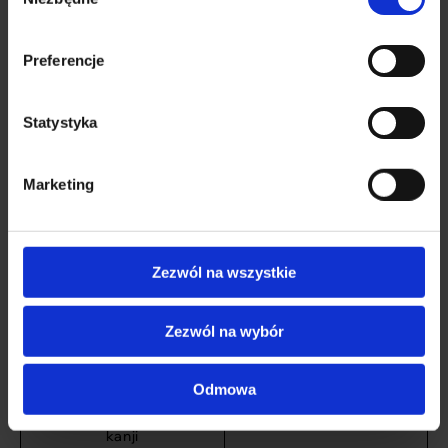
zgody
Kan Ci się spodobać
Preferencje
Statystyka
Marketing
Zezwól na wszystkie
Zezwól na wybór
Återvunnen barn-T-shirt,
svart - Vattumannen
stjärntecken - japansk
Återvunnen löst sittande
Odmowa
kanji
t-shirt, svart – Vågen
119
PLN
stjärntecken – japansk
kanji