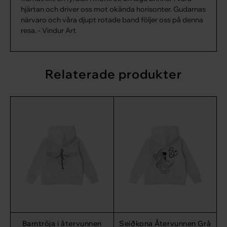
Produktens ekologiska påverkan
hjärtan och driver oss mot okända horisonter. Gudarnas
Vattenförbrukning: 3,3 l
närvaro och våra djupt rotade band följer oss på denna
Koldioxidutsläpp: 3,0 kg
resa. - Vindur Art
Vattenbesparing: 3812 l
Sparad koldioxid: 2,6 kg
Vattenförbrukning: 99% mindre och koldioxidutsläpp:
Relaterade produkter
50% mindre jämfört med produkter tillverkade av
jungfruliga råvaror.
Barntröja i återvunnen
Seiðkona Återvunnen Grå