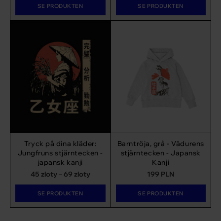
SE PRODUKTEN
SE PRODUKTEN
Tryck på dina kläder:
Barntröja, grå - Vädurens
Jungfruns stjärntecken -
stjärntecken - Japansk
japansk kanji
Kanji
Prisintervall:
45
zloty
–
69
zloty
199
PLN
45 zł
SE PRODUKTEN
SE PRODUKTEN
till
69 zł