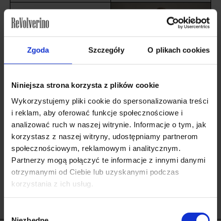
Zgoda
Szczegóły
O plikach cookies
Niniejsza strona korzysta z plików cookie
Wykorzystujemy pliki cookie do spersonalizowania treści
i reklam, aby oferować funkcje społecznościowe i
analizować ruch w naszej witrynie. Informacje o tym, jak
Björnsande Återvunnen
Återvunnen svart lös
Grå Nordisk Mytologi
passformströja, nordisk
korzystasz z naszej witryny, udostępniamy partnerom
Barntröja
mytologi återfödelse
społecznościowym, reklamowym i analitycznym.
199
PLN
269
PLN
Partnerzy mogą połączyć te informacje z innymi danymi
otrzymanymi od Ciebie lub uzyskanymi podczas
SE PRODUKT
SE PRODUKT
korzystania z ich usług.
Wybór
Niezbędne