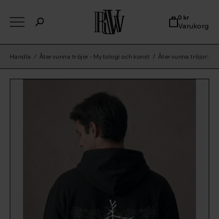
0
kr
Varukorg
Handla
/
Återvunna tröjor - Mytologi och konst
/
Återvunna tröjor: No