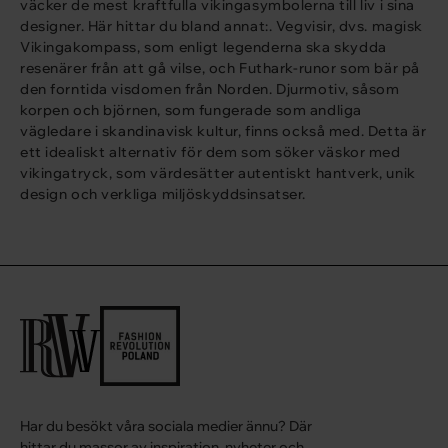
väcker de mest kraftfulla vikingasymbolerna till liv i sina
designer. Här hittar du bland annat:.
Vegvisir
, dvs. magisk
Vikingakompass
, som enligt legenderna ska skydda
resenärer från att gå vilse, och
Futhark-runor
som bär på
den forntida visdomen från Norden. Djurmotiv, såsom
korpen och björnen, som fungerade som andliga
vägledare i skandinavisk kultur, finns också med. Detta är
ett idealiskt alternativ för dem som söker
väskor med
vikingatryck
, som värdesätter autentiskt hantverk, unik
design och verkliga miljöskyddsinsatser.
Har du besökt våra sociala medier ännu? Där
hittar du massor av inspiration, nyheter och