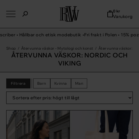
0
kr
Varukorg
criber • Hållbar och etisk modebutik •Fri frakt i Polen • 15% poz
Shop
/
Återvunna väskor - Mytologi och konst
/
Återvunna väskor: No
ÅTERVUNNA VÄSKOR: NORDIC OCH
VIKING
Filtrera
Barn
Kvinna
Man