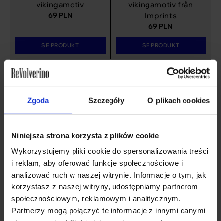
vikingamotiv
vikingamotiv från
69
PLN
Imprints
69
PLN
SE PRODUKT
SE PRODUKT
Zgoda
Szczegóły
O plikach cookies
Niniejsza strona korzysta z plików cookie
Wykorzystujemy pliki cookie do spersonalizowania treści
i reklam, aby oferować funkcje społecznościowe i
analizować ruch w naszej witrynie. Informacje o tym, jak
Återvunnen
korzystasz z naszej witryny, udostępniamy partnerom
bomullsväska,
społecznościowym, reklamowym i analitycznym.
vikingamotiv
Partnerzy mogą połączyć te informacje z innymi danymi
Återvunnen
Connection