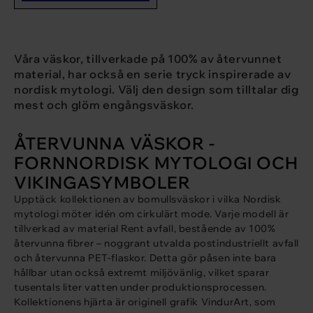
var:
är:
69 zł.
59 zł.
Våra väskor, tillverkade på 100% av återvunnet
material, har också en serie tryck inspirerade av
nordisk mytologi. Välj den design som tilltalar dig
mest och glöm engångsväskor.
ÅTERVUNNA VÄSKOR -
FORNNORDISK MYTOLOGI OCH
VIKINGASYMBOLER
Upptäck kollektionen av bomullsväskor i vilka
Nordisk
mytologi
möter idén om cirkulärt mode. Varje modell är
tillverkad av material
Rent avfall
, bestående av 100%
återvunna fibrer – noggrant utvalda postindustriellt avfall
och återvunna PET-flaskor. Detta gör påsen inte bara
hållbar utan också extremt miljövänlig, vilket sparar
tusentals liter vatten under produktionsprocessen.
Kollektionens hjärta är originell grafik
VindurArt
, som