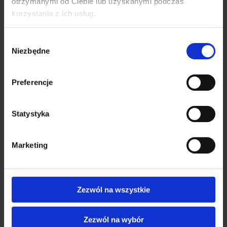
otrzymanymi od Ciebie lub uzyskanymi podczas
bomullsväska, Mjölnir
69
PLN
korzystania z ich usług.
Viking motiv
69
PLN
Wybór
SE PRODUKT
SE PRODUKT
Niezbędne
zgody
Preferencje
Statystyka
Marketing
Återvunnen
Återvunnen
Zezwól na wszystkie
bomullsväska,
bomullsväska,
vikingamotiv med Life
Cernunnos
Zezwól na wybór
Journey
vikingamotiv